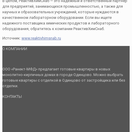
В целом, РеактивХимСнаб — это надежный и ответственный партнер
для предприятий, занимающихся промышленностью, а также для
научных и образовательных учреждений, которые нуждаются в
качественном лабораторном оборудовании. Если вы ищете
надежного поставщика химических продуктов и лабораторного
оборудования, обратитесь к компании РеактивХимСнаб.
Источник:
www.reaktivhimsnab.ru
О КОМПАНИИ
ООО «Ранект-МФД» предлагает готовые квартиры в новых
монолитно-кирпичных домах в городе Одинцово. Можно выбрать
готовые квартиры с отделкой в Одинцово от застройщика или без
отделки.
КОНТАКТЫ