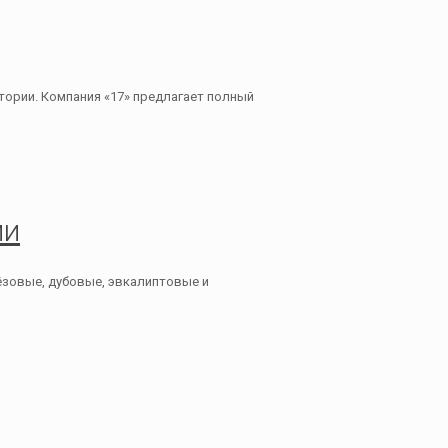
тории. Компания «17» предлагает полный
ми
рёзовые, дубовые, эвкалиптовые и