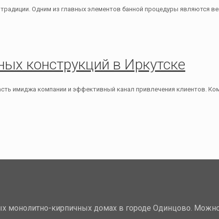
ой традиции. Одним из главных элементов банной процедуры являются в
ых конструкций в Иркутске
часть имиджа компании и эффективный канал привлечения клиентов. Ко
х монолитно-кирпичных домах в городе Одинцово. Можно