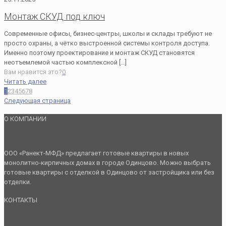
Монтаж СКУД под ключ
Современные офисы, бизнес-центры, школы и склады требуют не
просто охраны, а чётко выстроенной системы контроля доступа.
Именно поэтому проектирование и монтаж СКУД становятся
неотъемлемой частью комплексной
[…]
Вам нравится это?
0
Читать далее
1
2
3
4
5
6
7
8
Следующая страница
О КОМПАНИИ
ООО «Ранект-МФД» предлагает готовые квартиры в новых
монолитно-кирпичных домах в городе Одинцово. Можно выбрать
готовые квартиры с отделкой в Одинцово от застройщика или без
отделки.
КОНТАКТЫ