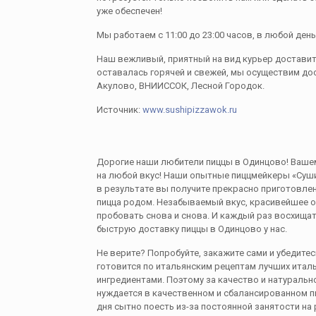
уже обеспечен!
Мы работаем с 11:00 до 23:00 часов, в любой день
Наш вежливый, приятный на вид курьер доставит в
оставалась горячей и свежей, мы осуществим дос
Акулoво, ВНИИССOК, Лесной Городок.
Источник:
www.sushipizzawok.ru
Дорогие наши любители пиццы в Одинцово! Ваше
на любой вкус! Наши опытные пиццмейкеры «Суши
в результате вы получите прекрасно приготовлен
пицца родом. Незабываемый вкус, красивейшее 
пробовать сновa и снова. И каждый раз восхищa
быструю доставку пиццы в Одинцово у нас.
Не верите? Попробуйте, закажите сами и убедите
готовится по итaльянским рецептам лучших итал
ингредиентами. Поэтому за качество и натураль
нуждается в качественном и сбалансированном пи
дня сытно поесть из-за постоянной занятости на 