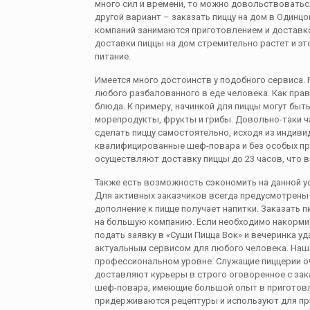
много сил и времени, то можно довольствоватьс
другой вариант – заказать пиццу на дом в Одинц
компаний занимаются приготовлением и доставко
доставки пиццы на дом стремительно растет и э
питание.
Имеется много достоинств у подобного сервиса.
любого разбалованного в еде человека. Как прав
блюда. К примеру, начинкой для пиццы могут быт
морепродукты, фрукты и грибы. Довольно-таки 
сделать пиццу самостоятельно, исходя из индиви
квалифицированные шеф-повара и без особых пр
осуществляют доставку пиццы до 23 часов, что в
Также есть возможность сэкономить на данной ус
Для активных заказчиков всегда предусмотрены 
дополнение к пицце получает напитки. Заказать п
на большую компанию. Если необходимо накормит
подать заявку в «Суши Пицца Вок» и вечеринка уд
актуальным сервисом для любого человека. Наш
профессиональном уровне. Служащие пиццерии оч
доставляют курьеры в строго оговоренное с за
шеф-повара, имеющие большой опыт в приготовле
придерживаются рецептуры и используют для пр