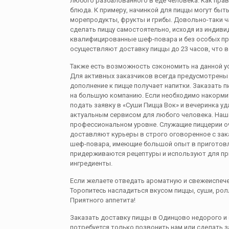
любого разбалованного в еде человека. Как прав
блюда. К примеру, начинкой для пиццы могут быт
морепродукты, фрукты и грибы. Довольно-таки 
сделать пиццу самостоятельно, исходя из индиви
квалифицированные шеф-повара и без особых пр
осуществляют доставку пиццы до 23 часов, что в
Также есть возможность сэкономить на данной ус
Для активных заказчиков всегда предусмотрены 
дополнение к пицце получает напитки. Заказать п
на большую компанию. Если необходимо накормит
подать заявку в «Суши Пицца Вок» и вечеринка уд
актуальным сервисом для любого человека. Наш
профессиональном уровне. Служащие пиццерии оч
доставляют курьеры в строго оговоренное с за
шеф-повара, имеющие большой опыт в приготовле
придерживаются рецептуры и используют для пр
ингредиенты.
Если желаете отведать ароматную и свежеиспече
Торопитесь насладиться вкусом пиццы, суши, рол
Приятного аппетита!
Заказать доставку пиццы в Одинцовo недорого и 
потребуется только позвонить нам или сделать з