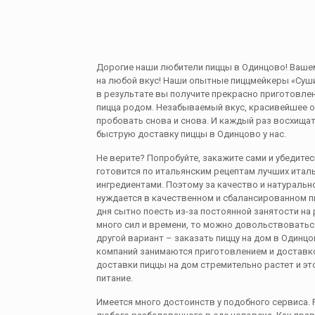
Дорогие наши любители пиццы в Одинцово! Ваше
на любой вкус! Наши опытные пиццмейкеры «Суши
в результате вы получите прекрасно приготовлен
пицца родом. Незабываемый вкус, красивейшее 
пробовать сновa и снова. И каждый раз восхищa
быструю доставку пиццы в Одинцово у нас.
Не верите? Попробуйте, закажите сами и убедите
готовится по итaльянским рецептам лучших итал
ингредиентами. Поэтому за качество и натураль
нуждается в качественном и сбалансированном пи
дня сытно поесть из-за постоянной занятости на 
много сил и времени, то можно довольствоватьс
другой вариант – заказать пиццу на дом в Одинц
компаний занимаются приготовлением и доставко
доставки пиццы на дом стремительно растет и э
питание.
Имеется много достоинств у подобного сервиса.