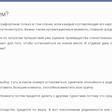
ем?
комфортным только в том случае, если каждый составляющий его кирп
ости посмотреть. Важны также организационные моменты, главный сред
ых по затратам путешествий уже оценили преимущества отечественны
нт для того, чтобы остановиться на новом месте. И отдавая дань пр
лем?
ыбор того, в каком номере остановиться. Ценители спокойного и уеди
ставить большие комнаты, способные вместить всю группу.
Комнату гостям придется делить с другими туристами, потому что сре
оседство придется по вкусу. А вот поклонникам уединенности или