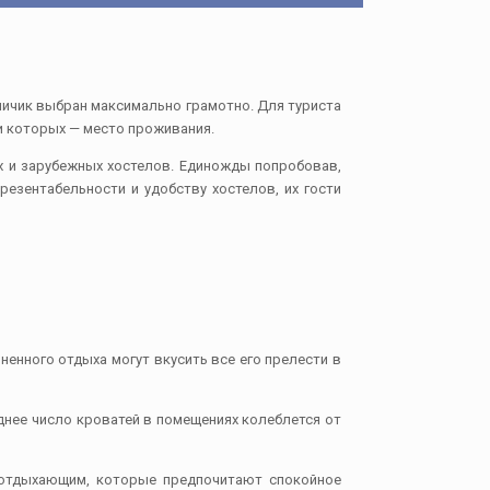
ичик выбран максимально грамотно. Для туриста
и которых — место проживания.
х и зарубежных хостелов. Единожды попробовав,
езентабельности и удобству хостелов, их гости
ненного отдыха могут вкусить все его прелести в
днее число кроватей в помещениях колеблется от
 отдыхающим, которые предпочитают спокойное