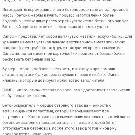
Ингредиенты перемешиваются в бетоносмесителе до однородной
массы (бетон). Чтобы изучить процесс изготовления более
подробно, необходимо рассмотреть устройство бетонного завода.
Бетонный завод состоит из нескольких основных узлов:
Силос – представляет собой вытянутую металлическую «бочку» для
хранения цемента установленную вертикально на металлических
опорах. Через трубопровод цемент подается прямо в смеситель.
Силос является «визитной карточкой» и позволяет безошибочно
распознать бетонный завод.
Бункер – воронкообразная емкость, в которую при помощи
эксковатора или бульдозера сгружают песок и щебень. Имеет
клапаны, которые дозируют количество заполнителя.
СКИП – «вагонетка» которая по «рельсам» доставляет заполнители
из бункера в смеситель.
Бетоносмеситель – сердце бетонного завода – емкость с
вращающимися лопастями, которые перемешивают все
ингредиенты. Как только цикл смешивания закончен в нижней части
бетоносмесителя открывается клапан, через который бетон
отгружается в бетоновоз, после этого завод готов к новому
производственному циклу.