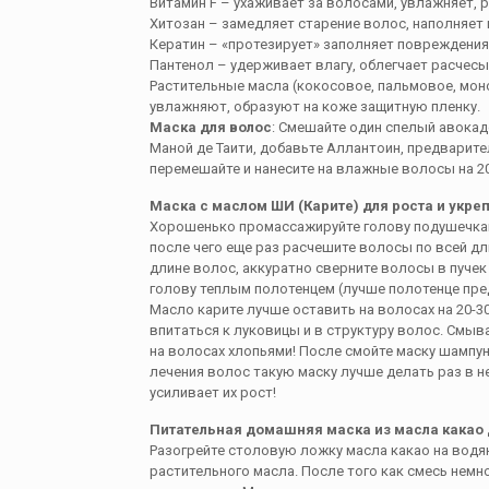
Витамин F – ухаживает за волосами, увлажняет, 
Хитозан – замедляет старение волос, наполняет и
Кератин – «протезирует» заполняет повреждения 
Пантенол – удерживает влагу, облегчает расчесы
Растительные масла (кокосовое, пальмовое, моно
увлажняют, образуют на коже защитную пленку.
Маска для волос
: Смешайте один спелый авокадо
Маной де Таити, добавьте Аллантоин, предварит
перемешайте и нанесите на влажные волосы на 20
Маска с маслом ШИ (Карите) для роста и укре
Хорошенько промассажируйте голову подушечками
после чего еще раз расчешите волосы по всей дл
длине волос, аккуратно сверните волосы в пучек
голову теплым полотенцем (лучше полотенце пред
Масло карите лучше оставить на волосах на 20-3
впитаться к луковицы и в структуру волос. Смы
на волосах хлопьями! После смойте маску шампу
лечения волос такую маску лучше делать раз в 
усиливает их рост!
Питательная домашняя маска из масла какао 
Разогрейте столовую ложку масла какао на водя
растительного масла. После того как смесь немно