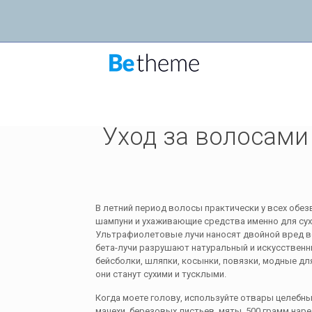
Уход за волосами летом
Уход за волосами
В летний период волосы практически у всех обе
шампуни и ухаживающие средства именно для сухи
Ультрафиолетовые лучи наносят двойной вред в
бета-лучи разрушают натуральный и искусственны
бейсболки, шляпки, косынки, повязки, модные дл
они станут сухими и тусклыми.
Когда моете голову, используйте отвары целебных
мачехи, березовых листьев, мяты. 500 грамм наре