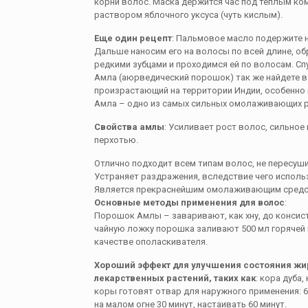
корни волос. Маска держится час под теплым к
раствором яблочного уксуса (чуть кислым).
Еще один рецепт
: Пальмовое масло подержите 
Дальше наносим его на волосы по всей длине, обр
редкими зубцами и проходимся ей по волосам. Сп
Амла (аюрведический порошок) так же найдете в
произрастающий на территории Индии, особенно
Амла – одно из самых сильных омолаживающих 
Свойства амлы
: Усиливает рост волос, сильно
перхотью.
Отлично подходит всем типам волос, не пересуши
Устраняет раздражения, вследствие чего исполь
Является прекраснейшим омолаживающим средс
Основные методы применения для волос
:
Порошок Амлы – заваривают, как хну, до консис
чайную ложку порошка заливают 500 мл горячей 
качестве ополаскивателя.
Хороший эффект для улучшения состояния жир
лекарственных растений, таких как
: кора дуба
коры готовят отвар для наружного применения: 
на малом огне 30 минут, настаивать 60 минут.