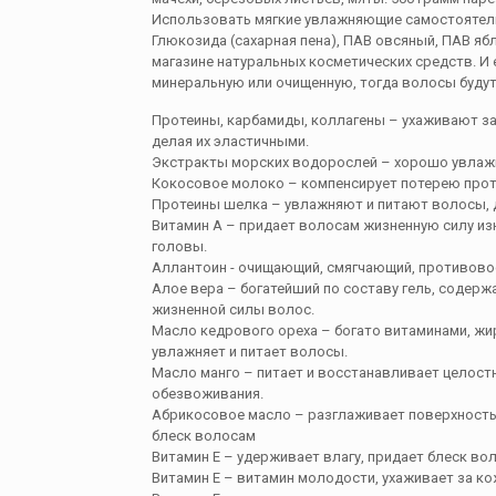
Использовать мягкие увлажняющие самостоятель
Глюкозида (сахарная пена), ПАВ овсяный, ПАВ яб
магазине натуральных косметических средств. И 
минеральную или очищенную, тогда волосы буду
Протеины, карбамиды, коллагены – ухаживают за
делая их эластичными.
Экстракты морских водорослей – хорошо увлаж
Кокосовое молоко – компенсирует потерею прот
Протеины шелка – увлажняют и питают волосы, д
Витамин А – придает волосам жизненную силу из
головы.
Аллантоин - очищающий, смягчающий, противов
Алое вера – богатейший по составу гель, содер
жизненной силы волос.
Масло кедрового ореха – богато витаминами, ж
увлажняет и питает волосы.
Масло манго – питает и восстанавливает целост
обезвоживания.
Абрикосовое масло – разглаживает поверхность 
блеск волосам
Витамин Е – удерживает влагу, придает блеск в
Витамин Е – витамин молодости, ухаживает за ко