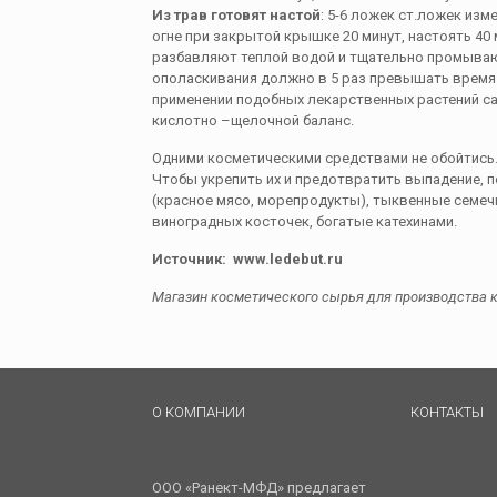
Из трав готовят настой
: 5-6 ложек ст.ложек из
огне при закрытой крышке 20 минут, настоять 40
разбавляют теплой водой и тщательно промыва
ополаскивания должно в 5 раз превышать время
применении подобных лекарственных растений с
кислотно –щелочной баланс.
Одними косметическими средствами не обойтись.
Чтобы укрепить их и предотвратить выпадение, 
(красное мясо, морепродукты), тыквенные семечки
виноградных косточек, богатые катехинами.
Источник: www.ledebut.ru
Магазин косметического сырья для производства
О КОМПАНИИ
КОНТАКТЫ
ООО «Ранект-МФД» предлагает