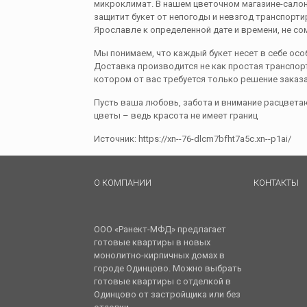
микроклимат. В нашем цветочном магазине-салон
защитит букет от непогоды и невзгод транспорти
Ярославле к определенной дате и времени, не сом
Мы понимаем, что каждый букет несет в себе ос
Доставка производится не как простая транспор
котором от вас требуется только решение заказа
Пусть ваша любовь, забота и внимание расцвета
цветы – ведь красота не имеет границ
Источник: https://xn--76-dlcm7bfht7a5c.xn--p1ai/
О КОМПАНИИ
КОНТАКТЫ
ООО «Ранект-МФД» предлагает
готовые квартиры в новых
монолитно-кирпичных домах в
городе Одинцово. Можно выбрать
готовые квартиры с отделкой в
Одинцово от застройщика или без