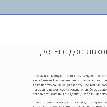
Цветы с доставкой в Ярославле
Цветы с доставко
Веками цветы служат проявлением чувств, симв
нашей жизни. Неудивительно, что возникшая сто
даже просто так не канула в лету. Цветочные ла
неизменно находя своих покупателей. Со времен
заказывать букеты, но и дарить, находясь далеко
Если говорить строго, то назвать доставку цвет
для знатных господ было обычным делом послать