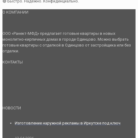
🟢 Быстро. Надёжно. Конфиденциально.
О КОМПАНИИ
ООО «Ранект-МФД» предлагает готовые квартиры в новых
монолитно-кирпичных домах в городе Одинцово. Можно выбрать
готовые квартиры с отделкой в Одинцово от застройщика или без
отделки.
КОНТАКТЫ
НОВОСТИ
Изготовление наружной рекламы в Иркутске под ключ