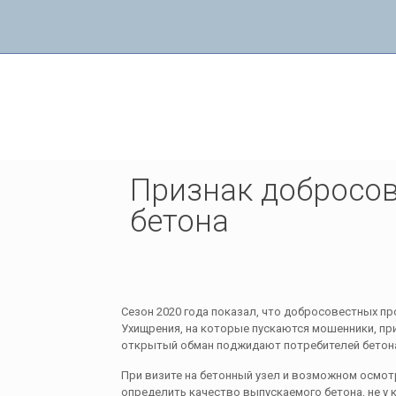
Признак добросовесного производителя б
Признак добросов
бетона
Сезон 2020 года показал, что добросовестных пр
Ухищрения, на которые пускаются мошенники, пр
открытый обман поджидают потребителей бетона б
При визите на бетонный узел и возможном осмотр
определить качество выпускаемого бетона, не у 