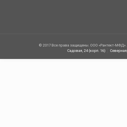
© 2017 Все права защищены. ООО «Рантект-МФД».
Садовая, 24 (корп. 16)
Северная,