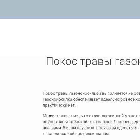
Покос травы газонокосилкой
Покос травы газо
Покос травы газонокосилкой выполняется на ро
Газонокосилка обеспечивает идеально ровное ко
практически нет.
Может показаться, что с газонокосилкой может с
покос травы косилкой - это сложный процесс, д
знаниями. В ином случае не получится сделать в
газонокосилкой профессионалам.