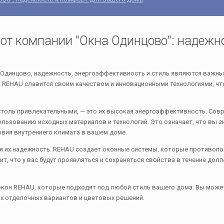
от компании "Окна Одинцово": надежно
 Одинцово, надежность, энергоэффективность и стиль являются важны
REHAU славится своим качеством и инновационными технологиями, что
 столь привлекательными, — это их высокая энергоэффективность. Со
ованию исходных материалов и технологий. Это означает, что вы зна
вия внутреннего климата в вашем доме.
 их надежность. REHAU создает оконные системы, которые противопо
 что у вас будут проявляться и сохраняться свойства в течение долгих
кон REHAU, которые подходят под любой стиль вашего дома. Вы може
ых отделочных вариантов и цветовых решений.