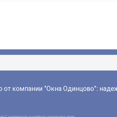
 от компании "Окна Одинцово": наде
ово": надежность и комфорт для вашего дома