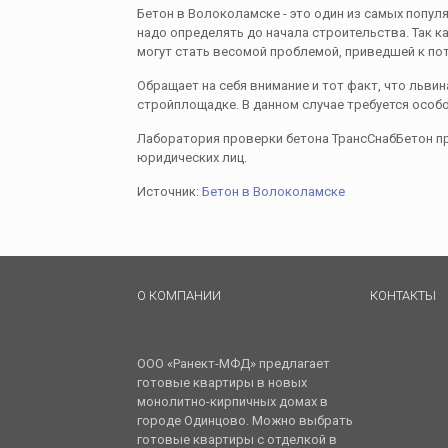
Бетон в Волоколамске - это один из самых попу
надо определять до начала строительства. Так к
могут стать весомой проблемой, приведшей к по
Обращает на себя внимание и тот факт, что льви
стройплощадке. В данном случае требуется особ
Лаборатория проверки бетона ТрансСнабБетон пре
юридических лиц.
Источник:
Бетон в Волоколамске
О КОМПАНИИ
КОНТАКТЫ
ООО «Ранект-МФД» предлагает
готовые квартиры в новых
монолитно-кирпичных домах в
городе Одинцово. Можно выбрать
готовые квартиры с отделкой в