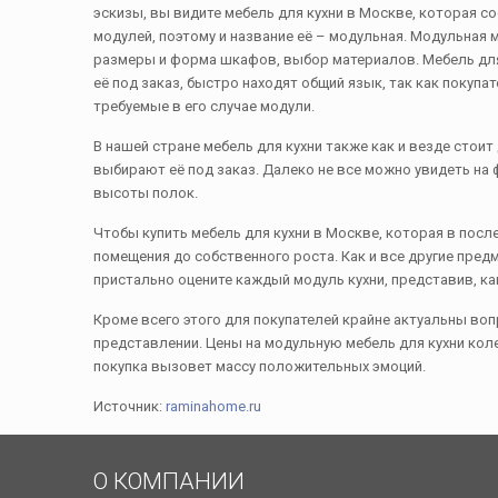
эскизы, вы видите мебель для кухни в Москве, которая с
модулей, поэтому и название её – модульная. Модульная 
размеры и форма шкафов, выбор материалов. Мебель для 
её под заказ, быстро находят общий язык, так как покуп
требуемые в его случае модули.
В нашей стране мебель для кухни также как и везде стои
выбирают её под заказ. Далеко не все можно увидеть на 
высоты полок.
Чтобы купить мебель для кухни в Москве, которая в посл
помещения до собственного роста. Как и все другие пред
пристально оцените каждый модуль кухни, представив, ка
Кроме всего этого для покупателей крайне актуальны воп
представлении. Цены на модульную мебель для кухни кол
покупка вызовет массу положительных эмоций.
Источник:
raminahome.ru
О КОМПАНИИ