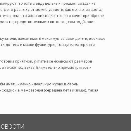
монируют, то есть с виду цельный предмет создан из
по фото разных лет можно увидеть, как меняются цвета,
чна тем, что изготовитель и тот, кто хочет приобрести
проекты, представленные в каталоге, сам подбирает
купатели, желая иметь максимум за свои деньги, все чаще
оть до типа и марки фурнитуры, толщины материла и
 готовка приятной, учтите все нюансы от размеров
, а также под заказ. Внимательно присмотритесь и
тобы иметь именно идеальную кухню в своём
скидкой в межсезонья (середина лета и зимы), такая
НОВОСТИ