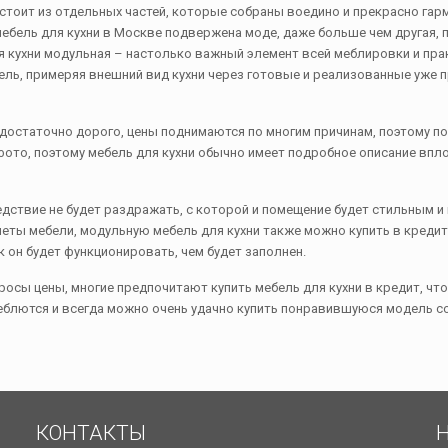
остоит из отдельных частей, которые собраны воедино и прекрасно гар
мебель для кухни в Москве подвержена моде, даже больше чем другая, 
кухни модульная – настолько важный элемент всей меблировки и практи
атель, примеряя внешний вид кухни через готовые и реализованные уже 
т достаточно дорого, цены поднимаются по многим причинам, поэтому по
фото, поэтому мебель для кухни обычно имеет подробное описание впл
едствие не будет раздражать, с которой и помещение будет стильным и
меты мебели, модульную мебель для кухни также можно купить в кредит
к он будет функционировать, чем будет заполнен.
росы цены, многие предпочитают купить мебель для кухни в кредит, ч
еблются и всегда можно очень удачно купить понравившуюся модель со 
КОНТАКТЫ