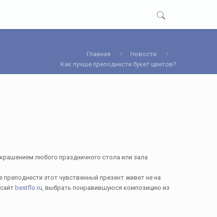
Главная
Новости
Как лучше преподнести букет цветов?
 украшением любого праздничного стола или зала
е преподнести этот чувственный презент живет не на
 сайт
bestflo.ru
, выбрать понравившуюся композицию из