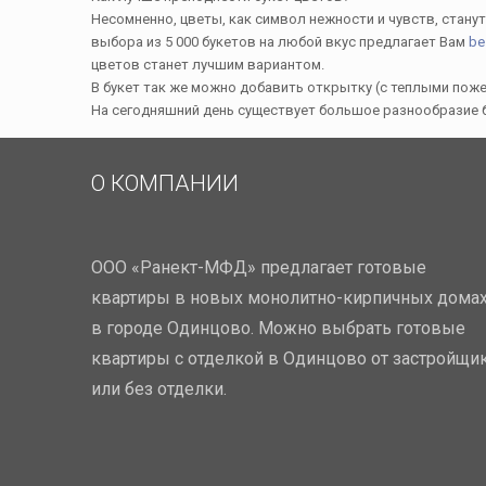
Несомненно, цветы, как символ нежности и чувств, стан
выбора из 5 000 букетов на любой вкус предлагает Вам
be
цветов станет лучшим вариантом.
В букет так же можно добавить открытку (с теплыми пож
На сегодняшний день существует большое разнообразие бу
О КОМПАНИИ
ООО «Ранект-МФД» предлагает готовые
квартиры в новых монолитно-кирпичных дома
в городе Одинцово. Можно выбрать готовые
квартиры с отделкой в Одинцово от застройщи
или без отделки.