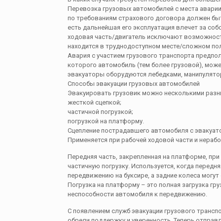
Перевозка грузовых автомобилей с места аварии 
по требованиям страхового договора должен быт
есть дальнейшая его эксплуатация влечет за соб
ходовая часть/двигатель исключают возможност
находится в труднодоступном месте/сложном поло
Авария с участием грузового транспорта предпо
которого автомобиль (тем более грузовой), може
эвакуаторы оборудуются лебедками, манипулято
Способы эвакуации грузовых автомобилей
Эвакуировать грузовик можно несколькими разн
жесткой сцепкой;
частичной погрузкой;
погрузкой на платформу.
Сцепление пострадавшего автомобиля с эвакуат
Применяется при рабочей ходовой части и нерабо
Передняя часть, закрепленная на платформе, при
частичную погрузку. Используется, когда передн
передвижению на буксире, а задние колеса могут
Погрузка на платформу – это полная загрузка гр
неспособности автомобиля к передвижению.
С появлением служб эвакуации грузового трансп
обрели поддержку и уверенность. Теперь отправл