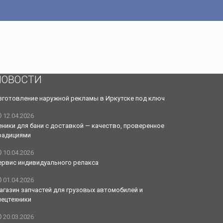
НОВОСТИ
зготовление наружной рекламы в Иркутске под ключ
12.04.2026
еники для бани с доставкой — качество, проверенное
радициями
10.04.2026
ервис индивидуального релакса
01.04.2026
агазин запчастей для грузовых автомобилей и
пецтехники
20.03.2026