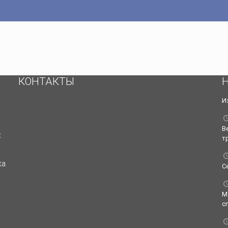
КОНТАКТЫ
И
В
х
т
ка
С
М
с