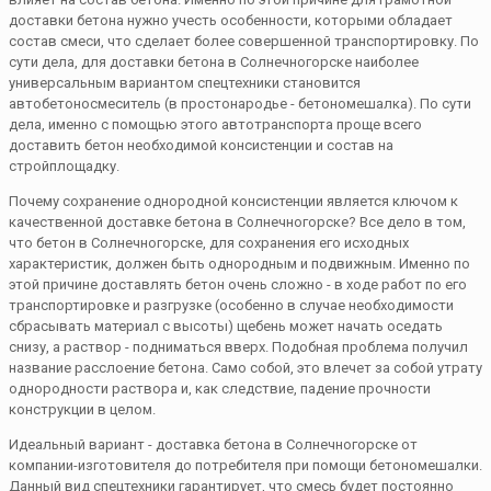
доставки бетона нужно учесть особенности, которыми обладает
состав смеси, что сделает более совершенной транспортировку. По
сути дела, для доставки бетона в Солнечногорске наиболее
универсальным вариантом спецтехники становится
автобетоносмеситель (в простонародье - бетономешалка). По сути
дела, именно с помощью этого автотранспорта проще всего
доставить бетон необходимой консистенции и состав на
стройплощадку.
Почему сохранение однородной консистенции является ключом к
качественной доставке бетона в Солнечногорске? Все дело в том,
что бетон в Солнечногорске, для сохранения его исходных
характеристик, должен быть однородным и подвижным. Именно по
этой причине доставлять бетон очень сложно - в ходе работ по его
транспортировке и разгрузке (особенно в случае необходимости
сбрасывать материал с высоты) щебень может начать оседать
снизу, а раствор - подниматься вверх. Подобная проблема получил
название расслоение бетона. Само собой, это влечет за собой утрату
однородности раствора и, как следствие, падение прочности
конструкции в целом.
Идеальный вариант - доставка бетона в Солнечногорске от
компании-изготовителя до потребителя при помощи бетономешалки.
Данный вид спецтехники гарантирует, что смесь будет постоянно