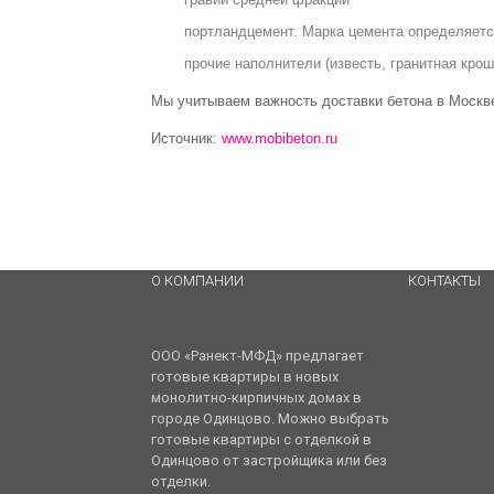
портландцемент. Марка цемента определяетс
прочие наполнители (известь, гранитная крошк
Мы учитываем важность доставки бетона в Москв
Источник:
www.mobibeton.ru
О КОМПАНИИ
КОНТАКТЫ
ООО «Ранект-МФД» предлагает
готовые квартиры в новых
монолитно-кирпичных домах в
городе Одинцово. Можно выбрать
готовые квартиры с отделкой в
Одинцово от застройщика или без
отделки.