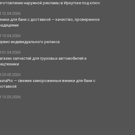
зготовление наружной рекламы в Иркутске под ключ
12.04.2026
еники для бани с доставкой — качество, проверенное
радициями
10.04.2026
ервис индивидуального релакса
01.04.2026
агазин запчастей для грузовых автомобилей и
пецтехники
20.03.2026
aunaPro — свежие замороженные веники для бани с
оставкой
15.03.2026