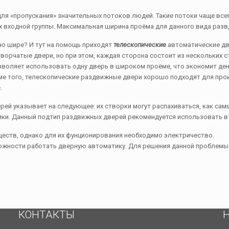
ля «пропускания» значительных потоков людей. Такие потоки чаще все
ах входной группы. Максимальная ширина проёма для данного вида раз
ьно шире? И тут на помощь приходят
телескопические
автоматические дв
творчатые двери, но при этом, каждая сторона состоит из нескольких с
зволяет использовать одну дверь в широком проёме, что экономит де
роме того, телескопические раздвижные двери хорошо подходят для п
.
рей указывает на следующее: их створки могут распахиваться, как с
ики. Данный подтип раздвижных дверей рекомендуется использовать в
ств, однако для их фунционирования необходимо электричество.
ожности работать дверную автоматику. Для решения данной проблемы
КОНТАКТЫ