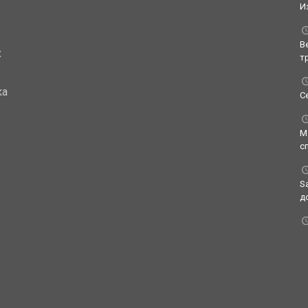
И
В
х
т
ка
С
М
с
S
д