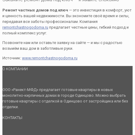
Ремонт частных домов под ключ
— это инвестиция в комфорт, уют
и ценность вашей недвижимости. Вы экономите своё время и силы,
передавая все заботы профессионалам. Компания
remontchastnogodoma.ru
предлагает честные цены, гибкий подход и
полный комплекс услуг.
Позвоните нам или оставьте заявку на сайте — и мы с радостью
возьмём ваш дом в заботливые руки.
Источник:
www.remontchastnogodoma.ru
О КОМПАНИИ
ООО «Ранект-МФД» предлагает готовые квартиры в новых
монолитно-кирпичных домах в городе Одинцово. Можно выбрать
готовые квартиры с отделкой в Одинцово от застройщика или без
отделки.
КОНТАКТЫ