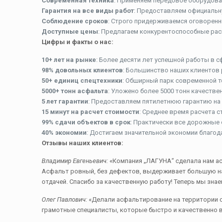
Современная техника
: Применяем передовое оборудова
Гарантия на все виды работ
: Предоставляем официальну
Соблюдение сроков
: Строго придерживаемся оговоренн
Доступные цены
: Предлагаем конкурентоспособные рас
Цифры и факты о нас:
10+ лет на рынке
: Более десяти лет успешной работы в 
98% довольных клиентов
: Большинство наших клиентов
50+ единиц спецтехники
: Обширный парк современной 
5000+ тонн асфальта
: Уложено более 5000 тонн качестве
5 лет гарантии
: Предоставляем пятилетнюю гарантию на
15 минут на расчет стоимости
: Среднее время расчета с
99% сдачи объектов в срок
: Практически все дорожные 
40% экономии
: Достигаем значительной экономии благо
Отзывы наших клиентов:
Владимир Евгеньевич:
«Компания „ЛАГУНА“ сделала нам ас
Асфальт ровный, без дефектов, выдерживает большую наг
отдачей. Спасибо за качественную работу! Теперь мы зна
Олег Павлович:
«Делали асфальтирование на территории с
грамотные специалисты, которые быстро и качественно 