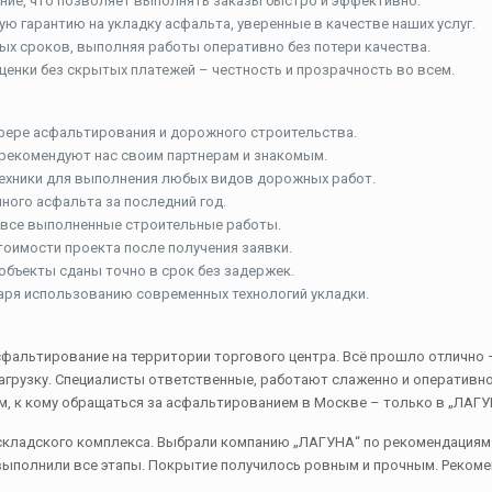
ние, что позволяет выполнять заказы быстро и эффективно.
ю гарантию на укладку асфальта, уверенные в качестве наших услуг.
ых сроков, выполняя работы оперативно без потери качества.
ценки без скрытых платежей – честность и прозрачность во всем.
сфере асфальтирования и дорожного строительства.
 рекомендуют нас своим партнерам и знакомым.
техники для выполнения любых видов дорожных работ.
нного асфальта за последний год.
 все выполненные строительные работы.
тоимости проекта после получения заявки.
объекты сданы точно в срок без задержек.
даря использованию современных технологий укладки.
фальтирование на территории торгового центра. Всё прошло отлично –
рузку. Специалисты ответственные, работают слаженно и оперативно. 
ем, к кому обращаться за асфальтированием в Москве – только в „ЛАГУ
кладского комплекса. Выбрали компанию „ЛАГУНА“ по рекомендациям и 
выполнили все этапы. Покрытие получилось ровным и прочным. Рекоме